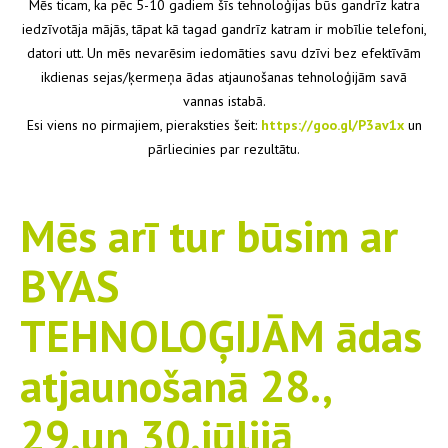
Mēs ticam, ka pēc 5-10 gadiem šīs tehnoloģijas būs gandrīz katra
iedzīvotāja mājās, tāpat kā tagad gandrīz katram ir mobīlie telefoni,
datori utt. Un mēs nevarēsim iedomāties savu dzīvi bez efektīvām
ikdienas sejas/ķermeņa ādas atjaunošanas tehnoloģijām savā
vannas istabā.
Esi viens no pirmajiem, pieraksties šeit:
https://goo.gl/P3av
1x
un
pārliecinies par rezultātu.
Mēs arī tur būsim ar
BYAS
TEHNOLOĢIJĀM ādas
atjaunošanā 28.,
29.un 30.jūlijā