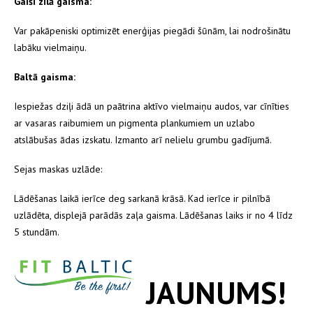
Gaiši zilā gaisma:
Var pakāpeniski optimizēt enerģijas piegādi šūnām, lai nodrošinātu
labāku vielmaiņu.
Baltā gaisma:
Iespiežas dziļi ādā un paātrina aktīvo vielmaiņu audos, var cīnīties
ar vasaras raibumiem un pigmenta plankumiem un uzlabo
atslābušas ādas izskatu. Izmanto arī nelielu grumbu gadījumā.
Sejas maskas uzlāde:
Lādēšanas laikā ierīce deg sarkanā krāsā. Kad ierīce ir pilnībā
uzlādēta, displejā parādās zaļa gaisma. Lādēšanas laiks ir no 4 līdz
5 stundām.
JAUNUMS!