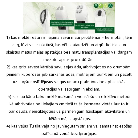
1) kas meklē reālu risinājuma savai matu problēmai – tie ir plāni, lēni
aug, lūzt vai ir izkrituši, kas vēlas ataudzēt un atgūt lieliskus un
skaistus matus mājas apstākļos bez matu transplantācijas vai dārgām
mezoterapijas procedūrām.
2) kas grib savest kārtībā savu sejas ādu, atbrīvojoties no grumbām,
pinnēm, kuperozas jeb sarkanas ādas, melnajiem punktiem un pacelt
uz augšu noslīdējušus vaigus un acu plakstiņus bez plastiskās
operācijas vai sāpīgām injekcijām.
3) kas jau kādu laiku meklē maksimāli vienkāršu un efektīvu metodi
kā atbrīvoties no liekajiem cm tieši tajās ķermeņa vietās, kur to ir
par daudz, neieciklējoties uz pārmērīgām fiziskajām aktivitātēm un
diētām mājas apstākļos.
4) kas vēlas Tu tikt vaļā no jauniegūtām strijām vai samazināt esošās
patīkamā veidā bez ķirurģijas.