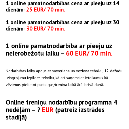
1 online
pamatnodarbības cena ar pieeju uz 14
dienām-
25 EUR/ 70 min.
1 online
pamatnodarbības cena ar pieeju uz 30
dienām-
30 EUR/ 70 min.
1 online
pamatnodarbība ar pieeju uz
neierobežotu laiku –
60 EUR/ 70 min.
Nodarbības laikā apgūsiet satvēriena un vēziena tehniku, 12 dažādu
vingrojumu izpildes tehniku, kā arī saņemsiet ieteikumus kā
vēzienus pielietot pastaigas/treniņa laikā ārā, brīvā dabā.
Online treniņu n
odarbību programma 4
nedēļām – ?
EUR
(patreiz izstrādes
stadijā)