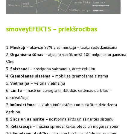
smoveyEFEKTS – priekšrocības
1.
Muskuļi
– aktivizē 97% visu muskuļu = tauku sadedzināšana
2.
Organisma šūnas
– atjauno vairāk nekā 100 miljonus organisma
šūnu
3.
Saistaudi
– nostiprina saistaudus, ārstē celulītu
4.
Gremošanas sistēma
– mobilizē gremošanas sistēmu
5.
Vielmaiņa
– veicina vielmaiņu
6.
Limfa
– masē un atvieglo limfātiskās sistēmas darbību =
detoksikācija
7.
Imūnsistēma
– uzlabo imūnsistēmu un aizkrūtes dziedzera
darbību
8.
Sirds un asinsrite
– nostiprina sirds un asinsrites sistēmu
9.
Relaksācija
– mazina spriedzi kakla, plecu un muguras zonā
10.
Smadzeņu darbība
– treniņu laikā ar dažādu vingrojumu