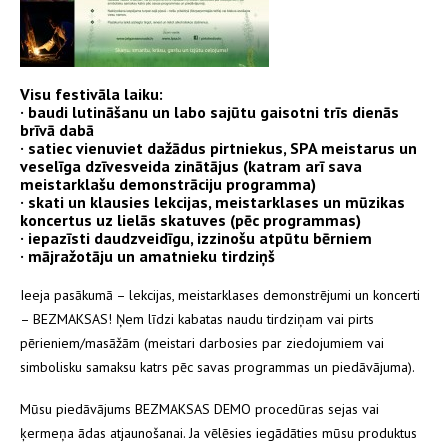
Visu festivāla laiku:
· baudi lutināšanu un labo sajūtu gaisotni trīs dienās
brīvā dabā
· satiec vienuviet dažādus pirtniekus, SPA meistarus un
veselīga dzīvesveida zinātājus (katram arī sava
meistarklašu demonstrāciju programma)
· skati un klausies lekcijas, meistarklases un mūzikas
koncertus uz lielās skatuves (pēc programmas)
· iepazīsti daudzveidīgu, izzinošu atpūtu bērniem
· mājražotāju un amatnieku tirdziņš
Ieeja pasākumā – lekcijas, meistarklases demonstrējumi un koncerti
– BEZMAKSAS! Ņem līdzi kabatas naudu tirdziņam vai pirts
pērieniem/masāžām (meistari darbosies par ziedojumiem vai
simbolisku samaksu katrs pēc savas programmas un piedāvājuma).
Mūsu piedāvājums BEZMAKSAS DEMO procedūras sejas vai
ķermeņa ādas atjaunošanai. Ja vēlēsies iegādāties mūsu produktus