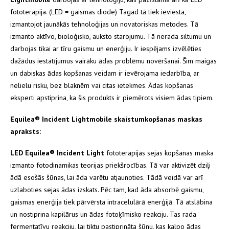
fototerapija. (LED = gaismas diode) Tagad tā tiek ieviesta,
izmantojot jaunākās tehnoloģijas un novatoriskas metodes. Tā
izmanto aktīvo, bioloģisko, auksto starojumu. Tā nerada siltumu un
darbojas tikai ar tīru gaismu un enerģiju. Ir iespējams izvēlēties
dažādus iestatījumus vairāku ādas problēmu novēršanai. Šim maigas
un dabiskas ādas kopšanas veidam ir ievērojama iedarbība, ar
nelielu risku, bez blaknēm vai citas ietekmes. Ādas kopšanas
eksperti apstiprina, ka šis produkts ir piemērots visiem ādas tipiem.
Equilea® Incident Lightmobile skaistumkopšanas maskas
apraksts:
LED Equilea® Incident Light
fototerapijas sejas kopšanas maska
izmanto fotodinamikas teorijas priekšrocības. Tā var aktivizēt dziļi
ādā esošās šūnas, lai āda varētu atjaunoties. Tādā veidā var arī
uzlaboties sejas ādas izskats. Pēc tam, kad āda absorbē gaismu,
gaismas enerģija tiek pārvērsta intracelulārā enerģijā. Tā atslābina
un nostiprina kapilārus un ādas fotoķīmisko reakciju. Tas rada
fermentatīvu reakciju, lai tiktu pastiprināta šūnu, kas kalpo ādas