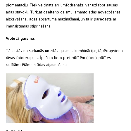
pigmentāciju. Tiek veicināta arī limfodrenāža, var uzlabot sausas
ādas stāvokli. Turklāt dzelteno gaismu izmanto ādas novecošanās
aizkavēšanai, ādas apsārtuma mazināšanai, un tā ir paredzēta arī
imūnsistēmas stiprināšanai.
Violetā gaisma:
Tā sastāv no sarkanās un zilās gaismas kombinācijas, tāpēc apvieno
divas fototerapijas. Īpaši to lieto pret pūtītēm (akne), pūtītes
radītām rētām un ādas atjaunošanai.