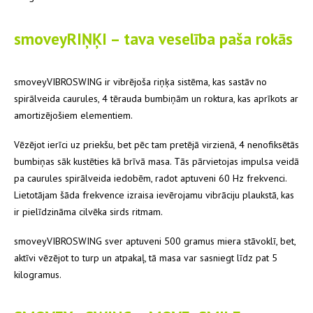
smoveyRIŅĶI – tava veselība paša rokās
smoveyVIBROSWING ir vibrējoša riņķa sistēma, kas sastāv no
spirālveida caurules, 4 tērauda bumbiņām un roktura, kas aprīkots ar
amortizējošiem elementiem.
Vēzējot ierīci uz priekšu, bet pēc tam pretējā virzienā, 4 nenofiksētās
bumbiņas sāk kustēties kā brīvā masa. Tās pārvietojas impulsa veidā
pa caurules spirālveida iedobēm, radot aptuveni 60 Hz frekvenci.
Lietotājam šāda frekvence izraisa ievērojamu vibrāciju plaukstā, kas
ir pielīdzināma cilvēka sirds ritmam.
smoveyVIBROSWING sver aptuveni 500 gramus miera stāvoklī, bet,
aktīvi vēzējot to turp un atpakaļ, tā masa var sasniegt līdz pat 5
kilogramus.