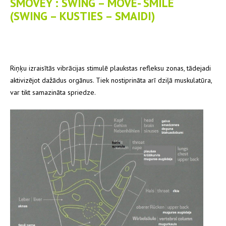
SMOVEY : SWING – MOVE- SMILE
(SWING – KUSTIES – SMAIDI)
Riņķu izraisītās vibrācijas stimulē plaukstas refleksu zonas, tādejadi
aktivizējot dažādus orgānus. Tiek nostiprināta arī dziļā muskulatūra,
var tikt samazināta spriedze.