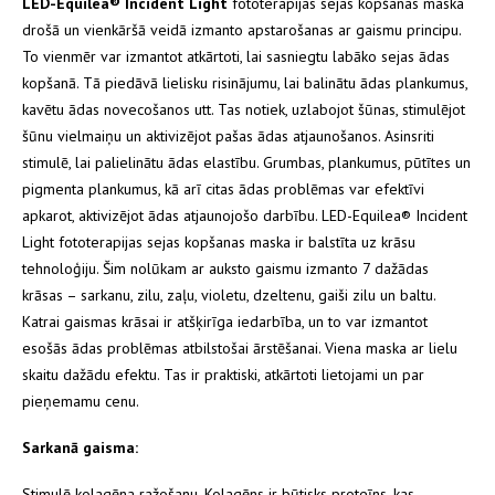
LED-Equilea® Incident Light
fototerapijas sejas kopšanas maska
drošā un vienkāršā veidā izmanto apstarošanas ar gaismu principu.
To vienmēr var izmantot atkārtoti, lai sasniegtu labāko sejas ādas
kopšanā. Tā piedāvā lielisku risinājumu, lai balinātu ādas plankumus,
kavētu ādas novecošanos utt. Tas notiek, uzlabojot šūnas, stimulējot
šūnu vielmaiņu un aktivizējot pašas ādas atjaunošanos. Asinsriti
stimulē, lai palielinātu ādas elastību. Grumbas, plankumus, pūtītes un
pigmenta plankumus, kā arī citas ādas problēmas var efektīvi
apkarot, aktivizējot ādas atjaunojošo darbību. LED-Equilea® Incident
Light fototerapijas sejas kopšanas maska ir balstīta uz krāsu
tehnoloģiju. Šim nolūkam ar auksto gaismu izmanto 7 dažādas
krāsas – sarkanu, zilu, zaļu, violetu, dzeltenu, gaiši zilu un baltu.
Katrai gaismas krāsai ir atšķirīga iedarbība, un to var izmantot
esošās ādas problēmas atbilstošai ārstēšanai. Viena maska ar lielu
skaitu dažādu efektu. Tas ir praktiski, atkārtoti lietojami un par
pieņemamu cenu.
Sarkanā gaisma:
Stimulē kolagēna ražošanu. Kolagēns ir būtisks proteīns, kas