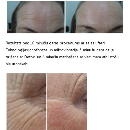
Rezultāts pēc 10 minūšu garas procedūras ar sejas lifteri.
Tehnoloģijas:jonoforēze un mikrovibrācija. 3 minūšu gara dziļa
tīrīšana ar Detox un 6 minūšu mitrināšana ar vecumam atbilstošu
hialuronskābi.