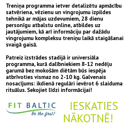
Treniņa programma ietver detalizētu apmācību
satvēriena, vēzienu un vingrojumu izpildes
tehnikā ar mājas uzdevumiem, 28 dienu
personīgu atbalstu online, atbildes uz
jautājumiem, kā arī informāciju par dažādu
vingrojumu kompleksu treniņu laikā staigāšanai
svaigā gaisā.
Patreiz izstrādes stadijā ir universiāla
programma, kurā dalībniekiem 8-12 nedēļu
garumā bez mokošām diētām būs iespēja
atbrīvoties vismaz no 2-10 kg. Galvenais
nosacījums: ikdienā regulāri ievērot 6 slaiduma
rituālus. Sekojiet līdzi informācijai!
IESKATIES
NĀKOTNĒ!