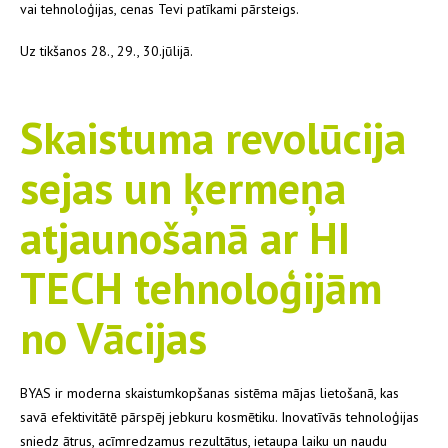
vai tehnoloģijas, cenas Tevi patīkami pārsteigs.
Uz tikšanos 28., 29., 30.jūlijā.
Skaistuma revolūcija
sejas un ķermeņa
atjaunošanā ar HI
TECH tehnoloģijām
no Vācijas
BYAS ir moderna skaistumkopšanas sistēma mājas lietošanā, kas
savā efektivitātē pārspēj jebkuru kosmētiku. Inovatīvās tehnoloģijas
sniedz ātrus, acīmredzamus rezultātus, ietaupa laiku un naudu