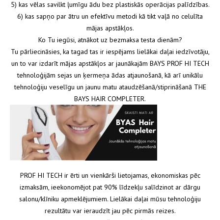
5) kas vēlas savilkt ļumīgu ādu bez plastiskās operācijas palīdzības.
6) kas sapņo par ātru un efektīvu metodi kā tikt vaļā no celulīta
mājas apstākļos.
Ko Tu iegūsi, atnākot uz bezmaksa testa dienām?
Tu pārliecināsies, ka tagad tas ir iespējams lielākai daļai iedzīvotāju,
un to var izdarīt mājas apstākļos ar jaunākajām BAYS PROF HI TECH
tehnoloģijām sejas un ķermeņa ādas atjaunošanā, kā arī unikālu
tehnoloģiju veselīgu un jaunu matu ataudzēšanā/stiprināšanā THE
BAYS HAIR COMPLETER.
PROF HI TECH ir ērti un vienkārši lietojamas, ekonomiskas pēc
izmaksām, ieekonomējot pat 90% līdzekļu salīdzinot ar dārgu
salonu/klīniku apmeklējumiem. Lielākai daļai mūsu tehnoloģiju
rezultātu var ieraudzīt jau pēc pirmās reizes.