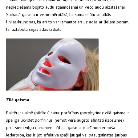
nepieciešams bojāto audu atjaunošanai un veco audu aizstāšanai.
Sarkanā gaisma ir vispiemērotākā, lai samazinātu smalkās
līnijas/krunciņas, kā arī to var izmantot arī uz ādas ar lielām porām,
lai uzlabotu sejas ādas izskatu.
Zilā gaisma:
Baktērijas aknē (pūtītes) satur porfirīnus (porphyrine): zilā gaisma ir
spējīga likvidēt porfirīnus, ņemot vērā augsto afinitāti (izcelsme)
pret šiem viļņu garumiem. Zilajai gaismai ir arī nomierinoša
iedarbība, kas ir ļoti efektīva īpaši jutīgai vai paaugstinātas jutības