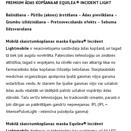
PREMIUM ĀDAS KOPŠANA AR EQUILEA ® INCIDENT LIGHT
Balināšana – Pūtīšu (aknes) ārstēšana – Ādas pievilkšana –
Grumbu izlīdzināšana – Pretnovecošanās efekts – Sebuma
līdzsvarošana
Mobilā skaistumkopšanas maska Equilea® Incident
Lightmobile
ir neaizvietojama sastāvdaļa ādas kopšanā, un tagad
tā tiek ļoti augstu novērtēta. Pateicoties tehnoloģiju un zinātnes
attīstībai, tagad ir iespējams, ka cilvēki vairs nav atkarīgi tikai no
farmaceitisko ādas kopšanas līdzekļu lietošanas. Starptautiskās
medicīnas organizācijas apstiprina īpašā gaismas viļņa garuma
iedarbības veidu. Ar stariem šie ī
pašie gaismas viļņi var uzlabot
ādas audu vitalitāti un tādējādi palīdz uzlabot vispārējo ādas
stāvokli. Taču ierīču tehnoloģijas, ko tradicionāli izmanto, parasti ir
ļoti dārgas un patērētājam gandrīz nepieejamas. IPL (IPL =
IntensePulseLight –intensīva pulsējoša gaisma)
Mobilā skaistumkopšanas maska Equilea® Incident
Lightmobile
darbojas ar tehnoloģiju, kas pazīstama arī kā LED