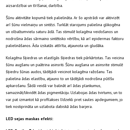
aizsardzībai un tīrīšanai, darbība.
Šūnu aktivitāte kopumā tiek palielināta. Ar šo apstrādi var aktivizēt
arī šūnu vielmaiņu un sintēzi. Turklāt starojums palielina glikogēna
un olbaltumvielu saturu ādā. Tas stimulē kolagēna veidošanos un
nodrošina ādas sārmaino sintētisko vērtību, kā arī epidermas faktoru
palielināšanos. Āda izskatās attīrīta, atjaunota un gludāka.
Kolagēna šķiedras un elastīgās šķiedras tiek pārkārtotas. Tas veicina
šūnu augšanu un paātrina asinsriti. Šūnu augšana un asinsrite stimulē
šķiedru šūnas audos, tādējādi veicinot kolagēna ražošanu. Tas
palielina ādas elastību, atjauno to un tādējādi nodrošina pūtīšu
apkarošanu. Šādā veidā var balināt arī ādas plankumus,
samazināt/likvidēt ādas pigmentāciju. Uzlabojas ādas tvirtums, un to
var pat izmantot kā profilakses līdzekli pret saules apdegumiem, jo
tiek nostiprināta un uzlabota dabiskā ādas barjera.
LED sejas maskas efekti: