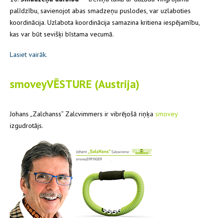
palīdzību, savienojot abas smadzeņu puslodes, var uzlaboties
koordinācija. Uzlabota koordinācija samazina kritiena iespējamību,
kas var būt sevišķi bīstama vecumā.
Lasiet vairāk.
smoveyVĒSTURE (Austrija)
Johans „Zalchanss” Zalcvimmers ir vibrējošā riņķa
smovey
izgudrotājs.