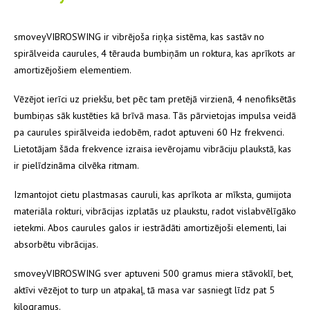
smoveyVIBROSWING ir vibrējoša riņķa sistēma, kas sastāv no
spirālveida caurules, 4 tērauda bumbiņām un roktura, kas aprīkots ar
amortizējošiem elementiem.
Vēzējot ierīci uz priekšu, bet pēc tam pretējā virzienā, 4 nenofiksētās
bumbiņas sāk kustēties kā brīvā masa. Tās pārvietojas impulsa veidā
pa caurules spirālveida iedobēm, radot aptuveni 60 Hz frekvenci.
Lietotājam šāda frekvence izraisa ievērojamu vibrāciju plaukstā, kas
ir pielīdzināma cilvēka ritmam.
Izmantojot cietu plastmasas cauruli, kas aprīkota ar mīksta, gumijota
materiāla rokturi, vibrācijas izplatās uz plaukstu, radot vislabvēlīgāko
ietekmi. Abos caurules galos ir iestrādāti amortizējoši elementi, lai
absorbētu vibrācijas.
smoveyVIBROSWING sver aptuveni 500 gramus miera stāvoklī, bet,
aktīvi vēzējot to turp un atpakaļ, tā masa var sasniegt līdz pat 5
kilogramus.