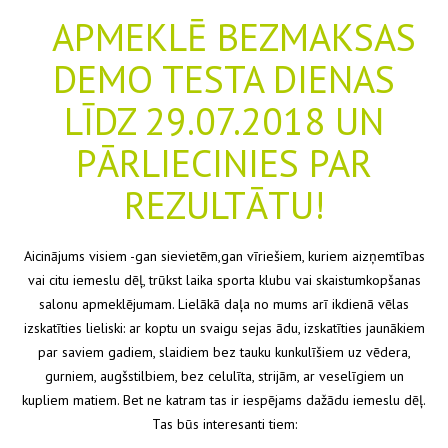
APMEKLĒ BEZMAKSAS
DEMO TESTA DIENAS
LĪDZ 29.07.2018 UN
PĀRLIECINIES PAR
REZULTĀTU!
Aicinājums visiem -gan sievietēm,gan vīriešiem, kuriem aizņemtības
vai citu iemeslu dēļ, trūkst laika sporta klubu vai skaistumkopšanas
salonu apmeklējumam. Lielākā daļa no mums arī ikdienā vēlas
izskatīties lieliski: ar koptu un svaigu sejas ādu, izskatīties jaunākiem
par saviem gadiem, slaidiem bez tauku kunkulīšiem uz vēdera,
gurniem, augšstilbiem, bez celulīta, strijām, ar veselīgiem un
ku
pliem matiem. Bet ne katram tas ir iespējams dažādu iemeslu dēļ.
Tas būs interesanti tiem: