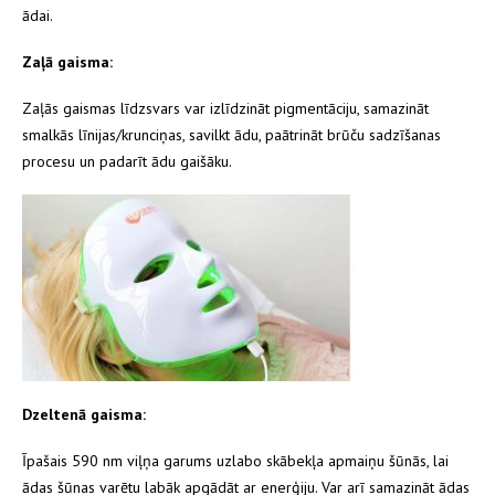
ādai.
Zaļā gaisma:
Zaļās gaismas līdzsvars var izlīdzināt pigmentāciju, samazināt
smalkās līnijas/krunciņas, savilkt ādu, paātrināt brūču sadzīšanas
procesu un padarīt ādu gaišāku.
Dzeltenā gaisma:
Īpašais 590 nm viļņa garums uzlabo skābekļa apmaiņu šūnās, lai
ādas šūnas varētu labāk apgādāt ar enerģiju. Var arī samazināt ādas