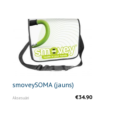
smoveySOMA (jauns)
€
34.90
Aksesuāri