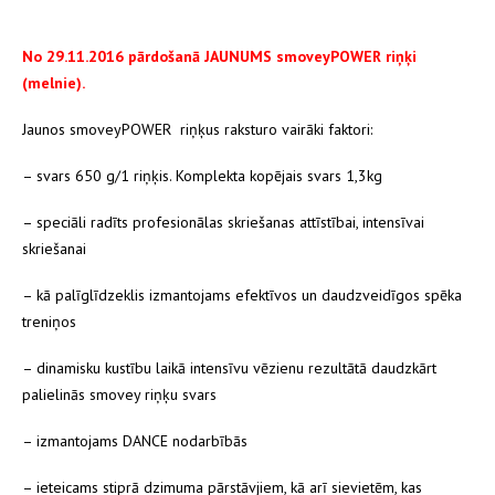
No 29.11.2016 pārdošanā JAUNUMS smoveyPOWER riņķi
(melnie).
Jaunos smoveyPOWER riņķus raksturo vairāki faktori:
– svars 650 g/1 riņķis. Komplekta kopējais svars 1,3kg
– speciāli radīts profesionālas skriešanas attīstībai, intensīvai
skriešanai
– kā palīglīdzeklis izmantojams efektīvos un daudzveidīgos spēka
treniņos
– dinamisku kustību laikā intensīvu vēzienu rezultātā daudzkārt
palielinās smovey riņķu svars
– izmantojams DANCE nodarbībās
– ieteicams stiprā dzimuma pārstāvjiem, kā arī sievietēm, kas