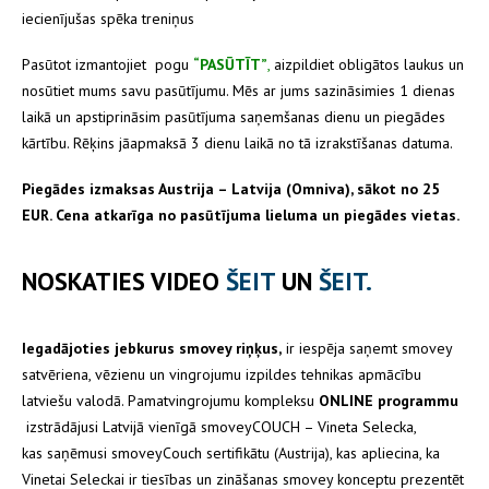
iecienījušas spēka treniņus
Pasūtot izmantojiet pogu
“PASŪTĪT”
,
aizpildiet obligātos laukus un
nosūtiet mums savu pasūtījumu. Mēs ar jums sazināsimies 1 dienas
laikā un apstiprināsim pasūtījuma saņemšanas dienu un piegādes
kārtību. Rēķins jāapmaksā 3 dienu laikā no tā izrakstīšanas datuma.
Piegādes izmaksas Austrija – Latvija (Omniva), sākot no 25
EUR. Cena atkarīga no pasūtījuma lieluma un piegādes vietas.
NOSKATIES VIDEO
ŠEIT
UN
ŠEIT.
Iegadājoties jebkurus smovey riņķus,
ir iespēja saņemt smovey
satvēriena, vēzienu un vingrojumu izpildes tehnikas apmācību
latviešu valodā. Pamatvingrojumu kompleksu
ONLINE programmu
izstrādājusi Latvijā vienīgā smoveyCOUCH – Vineta Selecka,
kas saņēmusi smoveyCouch sertifikātu (Austrija), kas apliecina, ka
Vinetai Seleckai ir tiesības un zināšanas smovey konceptu prezentēt