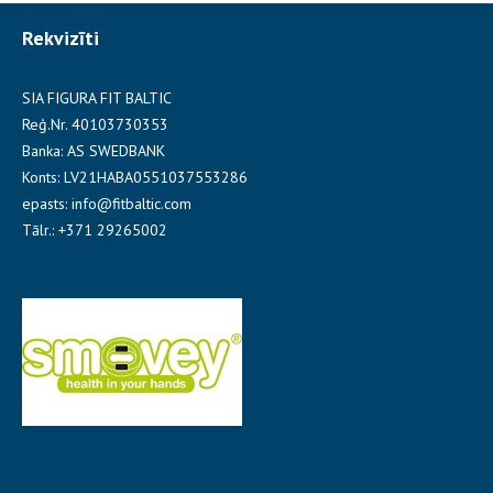
Rekvizīti
SIA FIGURA FIT BALTIC
Reģ.Nr. 40103730353
Banka: AS SWEDBANK
Konts: LV21HABA0551037553286
epasts: info@fitbaltic.com
Tālr.: +371 29265002