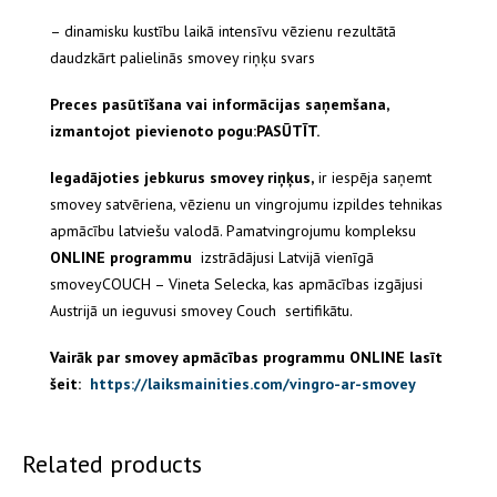
– dinamisku kustību laikā intensīvu vēzienu rezultātā
daudzkārt palielinās smovey riņķu svars
Preces pasūtīšana vai informācijas saņemšana,
izmantojot pievienoto pogu:PASŪTĪT.
Iegadājoties jebkurus smovey riņķus,
ir iespēja saņemt
smovey satvēriena, vēzienu un vingrojumu izpildes tehnikas
apmācību latviešu valodā. Pamatvingrojumu kompleksu
ONLINE programmu
izstrādājusi Latvijā vienīgā
smoveyCOUCH – Vineta Selecka, kas apmācības izgājusi
Austrijā un ieguvusi smovey Couch sertifikātu.
Vairāk par smovey apmācības programmu ONLINE lasīt
šeit:
https://laiksmainities.com/vingro-ar-smovey
Related products