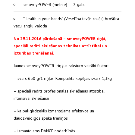
– smoveyPOWER (melnie) – 2 gab.
– “Health in your hands” (Veselība tavās rokās) brošūra
vācu, angļu valodā
No 29.11.2016 pārdošanā – smoveyPOWER riņķi,
speciāli radīti skriešanas tehnikas attīstībai un
izturības trenēšanai.
Jaunos smoveyPOWER riņķus raksturo vairāki faktori:
– svars 650 g/1 riņķis. Komplekta kopējais svars 1,3kg
– speciāli radīts profesionālas skriešanas attīstībai,
intensīvai skriešanai
– kā palīglīdzeklis izmantojams efektīvos un
daudzveidīgos spēka treniņos
– izmantojams DANCE nodarbībās