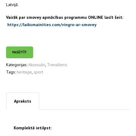
Latvijā.
Vairāk par smovey apmācības programmu ONLINE lasīt šeit:
https://laiksmainities.com/vingro-ar-smovey
PASŪTĪT
Kategorijas:
Aksesuāri
,
Trenažieris
Tags:
heritage
,
sport
Apraksts
Komplektā ietilpst: