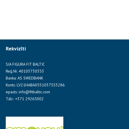
Rekvizīti
SIA FIGURA FIT BALTIC
Reģ.Nr. 40103730353
Banka: AS SWEDBANK
Konts: LV21HABA0551037553286
epasts: info@fitbaltic.com
Tālr.: +371 29265002