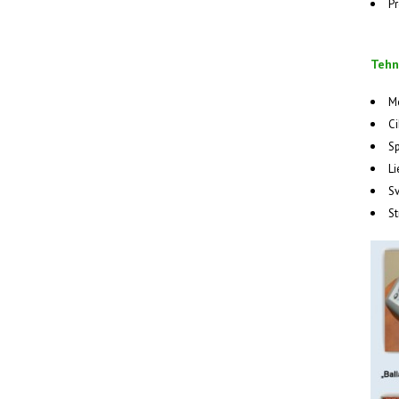
Pr
Tehni
M
Ci
S
Li
Sv
St