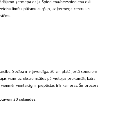
rādājamo ķermeņa daļu. Spiediena/bezspiediena cikli
 veicina limfas plūsmu augšup, uz ķermeņa centru un
istēmu.
ecību. Secība ir viļņveidīga. 30 cm platā joslā spiediens
jas vilnis uz ekstremitātes pārvietojas proksimāli, katra
vienmēr vienlaicīgi ir piepūstas trīs kameras. Šis process
aptuveni 20 sekundes.