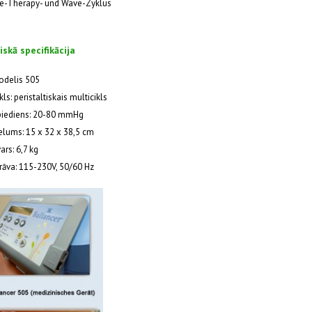
e-Therapy- und Wave-Zyklus
skā specifikācija
odelis 505
kls: peristaltiskais multicikls
piediens: 20-80 mmHg
elums: 15 x 32 x 38,5 cm
ars: 6,7 kg
rāva: 115-230V, 50/60 Hz