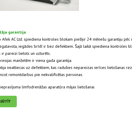
tāja garantija
Afek AC Ltd. spiediena kontroles blokam piešķir 24 mēnešu garantiju pēc ie
 izgatavota, iegādes brīdī ir bez defektiem. Šajā laikā spiediena kontroles b
 ir pareizi lietots un uzturēts.
esijas manžetēm ir viena gada garantija.
tija neattiecas uz defektiem, kas radušies nepareizas ierīces lietošanas rez
eicot remontdarbus pie nekvalificētas personas.
ieprasījuma limfodrenāžas aparatūra mājas lietošanai.
ASŪTĪT