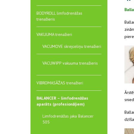
Ball
BODYROLL limfodrenāžas
trenažieris
Balla
zinām
VAKUUMA trenažieri
piere
VACUMOVE skrejceliņu trenažieri
VACUWIPP vakuuma trenažieris
VIBROMASĀŽAS trenažieri
Ārstē
BALANCER – limfodrenāžas
snied
aparāts (profesionāļiem)
Balla
Limfodrenāžas jaka Balancer
dzīša
505