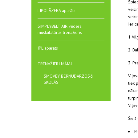
Spied
veici
LIPOLĀZERA aparāts
veici
Ierīc
SIMPLYBELT AIR vēdera
muskulatūras trenažieris
1 Viļ
IPL aparāts
2. Ba
3. Pr
TRENAŽIERI MĀJAI
Viļņv
SMOVEY BĒRNUDĀRZOS&
SKOLĀS
tiek 
nākam
turpi
Viļņv
Šie 3 
Pr