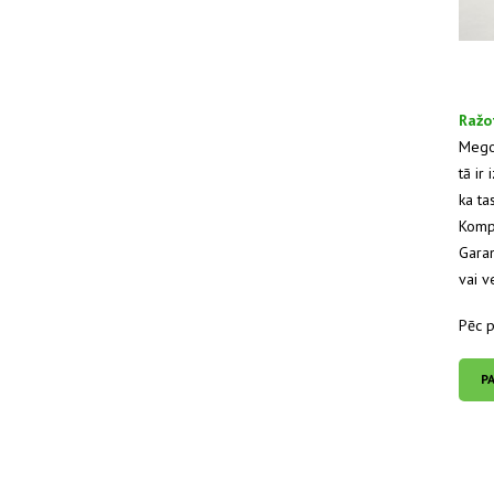
Ražo
Mego 
tā ir
ka tas
Kompr
Garan
vai v
Pēc p
P