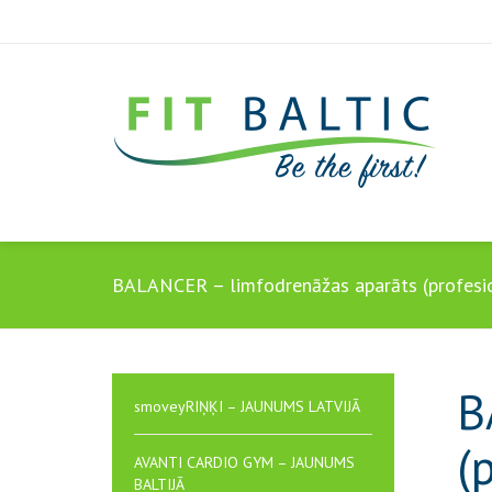
BALANCER – limfodrenāžas aparāts (profesi
B
smoveyRIŅĶI – JAUNUMS LATVIJĀ
(
AVANTI CARDIO GYM – JAUNUMS
BALTIJĀ