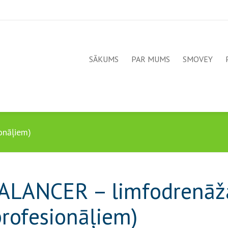
SĀKUMS
PAR MUMS
SMOVEY
onāļiem)
ALANCER – limfodrenāža
profesionāļiem)