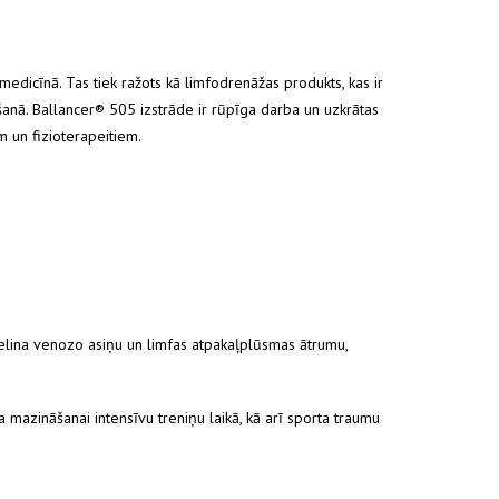
edicīnā. Tas tiek ražots kā limfodrenāžas produkts, kas ir
ēšanā. Ballancer® 505 izstrāde ir rūpīga darba un uzkrātas
m un fizioterapeitiem.
ielina venozo asiņu un limfas atpakaļplūsmas ātrumu,
 mazināšanai intensīvu treniņu laikā, kā arī sporta traumu