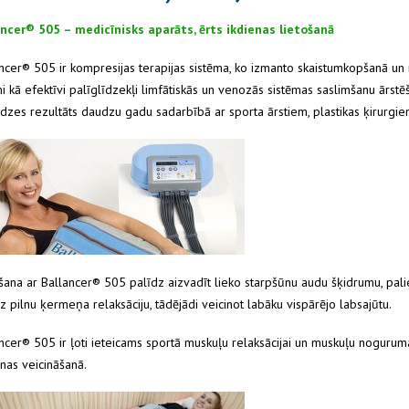
ancer® 505 – medicīnisks aparāts, ērts ikdienas lietošanā
ncer® 505 ir kompresijas terapijas sistēma, ko izmanto skaistumkopšanā un m
i kā efektīvi palīglīdzekļi limfātiskās un venozās sistēmas saslimšanu ārst
dzes rezultāts daudzu gadu sadarbībā ar sporta ārstiem, plastikas ķirurgie
šana ar Ballancer® 505 palīdz aizvadīt lieko starpšūnu audu šķidrumu, pal
z pilnu ķermeņa relaksāciju, tādējādi veicinot labāku vispārējo labsajūtu.
ncer® 505 ir ļoti ieteicams sportā muskuļu relaksācijai un muskuļu noguruma
nas veicināšanā.