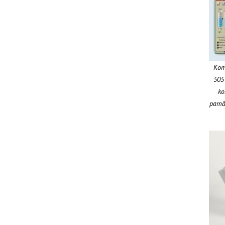
Komp
505
ko
pamāc