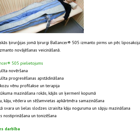
iskās ķirurģijas jomā ķirurgi Ballancer® 505 izmanto pirms un pēc liposakci
zmanto novājēšanas veicināšanā.
ncer® 505 pielietojums
ulīta novēršana
ulīta progresēšanas apstādināšana
ikozu vēnu profilakse un terapija
tūkuma mazināšana rokās, kājās un ķermenī kopumā
u, kāju, vēdera un sēžamvietas apkārtmēra samazināšana
kā svara un lielas slodzes izraisīta kāju noguruma un sāpju mazināšana
s nostiprināšana un tonizēšana
es darbība