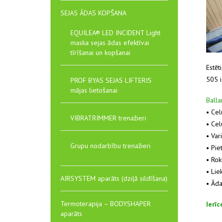
SEJAS ĀDAS KOPŠANA
EQUILEA® LED INCIDENT Light
maska sejas ādas efektīvai
tīrīšanai un kopšanai
Estēt
505 i
PROF BYAS SEJAS LIFTERIS
mājas lietošanai
Balla
• Cel
VIBRATRIMMER trenažieri
• Cel
• Var
Grupu nodarbību trenažieri
• Pie
• Rok
• Lie
AIRSYSTEM aparāts (dziļā sildīšana)
• Āda
Termoterapija – BODYSHAPER
Ierīc
aparāts