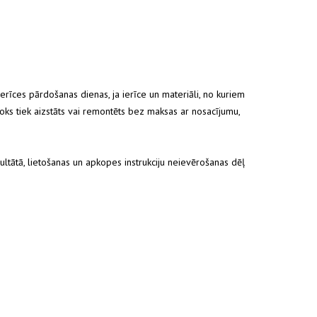
rīces pārdošanas dienas, ja ierīce un materiāli, no kuriem
loks tiek aizstāts vai remontēts bez maksas ar nosacījumu,
ultātā, lietošanas un apkopes instrukciju neievērošanas dēļ