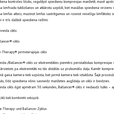
iena kontroles bloks, regulējot spiedienu kompresijas manžetē, masē apst
na limfvadu tukšošanos un atkārotu uzpildi, bet masāžas spiediena virziens
na limfas atteci, mazinot limfas sastrēgumus un rosinot veselīgu limfātisko s
ei ir trīs dažādi spiediena režīmi:
ņveida cikls:
llancer®-cikls
e-Therapy® pirmsterapijas cikls
eida-/Ballancer®-cikls uz ekstremitātes piemēro peristaltiskas kompresijas s
pārvietots pa ekstremitāti no tās distālās uz proksimālo daļu. Kamēr kompresi
ā gaisa kamera tiek uzpūsta, bet pirmā kamera tiek iztukšota. Šajā procesā 
nās, līdz spiediena vilnis sasniedz manžetes augšdaļu un cikls ir beidzies.
eida cikls ilgst apmēram 30 sekundes, Ballancer® cikls ir nedaudz īsāks – 
cikli tiek kombinēti sekojoši:
e-Therapy- und Ballancer-Zyklus